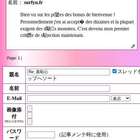
名前：
surfyn.fr
Bien vu sur les pi鑒es des bonus de bienvenue !
Personnellement j'en ai accept� des dizaines et la plupart
exigent des d駱s monstres. C'est devenu mon premier
crit鑽e de s駘ection maintenant.
Page:
1
|
スレッド
題名
ップへソート
名前
E-Mail
画像添
付
JPEG/GIF/PNG
パスワ
（記事メンテ時に使用）
ード