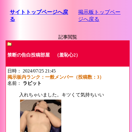
サイトトップページへ戻
掲示板トップペー
る
ジへ戻る
記事閲覧
禁断の告白投稿部屋 （羞恥心2）
日時： 2024/07/25 21:45
掲示板内ランク：一般メンバー（投稿数：3）
名前：
ラビット
入れちゃいました。キツくて気持ちいい