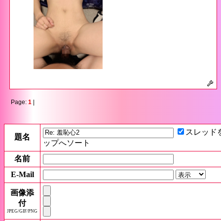
Page:
1
|
スレッド
題名
ップへソート
名前
E-Mail
画像添
付
JPEG/GIF/PNG