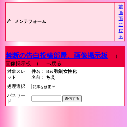
前
画
面
メンテフォーム
に
戻
る
禁断の告白投稿部屋、画像掲示板
（
画像掲示板 ） へ戻る
対象スレ
件名：
Re: 強制女性化
ッド
名前：
ちえ
処理選択
パスワー
ド