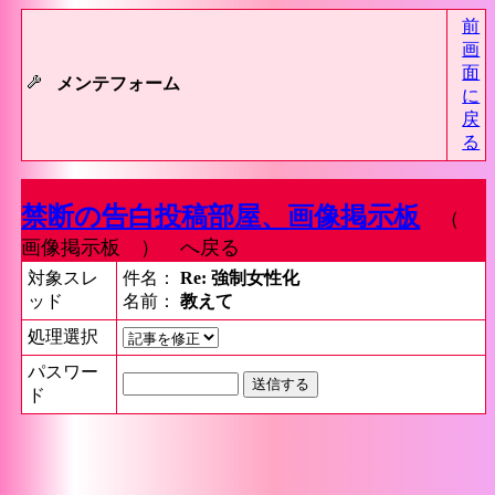
前
画
面
メンテフォーム
に
戻
る
禁断の告白投稿部屋、画像掲示板
（
画像掲示板 ） へ戻る
対象スレ
件名：
Re: 強制女性化
ッド
名前：
教えて
処理選択
パスワー
ド