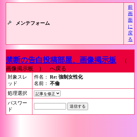
前
画
面
メンテフォーム
に
戻
る
禁断の告白投稿部屋、画像掲示板
（
画像掲示板 ） へ戻る
対象スレ
件名：
Re: 強制女性化
ッド
名前：
不倫
処理選択
パスワー
ド