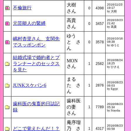
大樹
2016/11/23
不倫旅行
0
4398
19:17
さん
by 大樹
高貴
2016/10/23
元芸能人の緊縛
0
3457
21:42
さん
by 高貴
ゆう
嶋村杏里さん、玄関先
2016/10/16
と さ
0
3578
08:38
でスッポンポン
by ゆうと
ん
結婚式場で婚約者とプ
MON
2016/08/24
ランナーとのセックス
1
2582
18:25
さん
by ひさえ
を見た
まる
2016/08/23
JUNKスケバン6
た さ
1
2876
06:03
by Egypt
ん
歯科医
歯科医の鬼畜的日誌記
2016/08/23
の妻
1
7789
05:34
録
by Staysha
さん
庵序瑠
2016/08/23
どこで覚えたんだ！？
乃 さ
1
4317
00:58