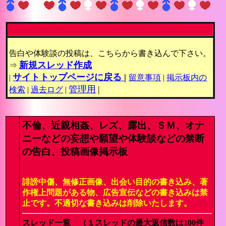
告白や体験談の投稿は、こちらから書き込んで下さい。
新規スレッド作成
⇒
サイトトップページに戻る
|
|
留意事項
|
掲示板内の
管理用
|
検索
|
過去ログ
|
不倫、近親相姦、レズ、露出、ＳＭ、オナ
ニーなどの妄想や願望や体験談などの禁断
の告白、投稿画像掲示板
誹謗中傷、無修正画像、出会い目的の書き込み、著
作権上問題がある物、広告宣伝などの書き込みは禁
止です。不適切な書き込みは削除いたします。
スレッド一覧 （１スレッドの最大返信数は100件