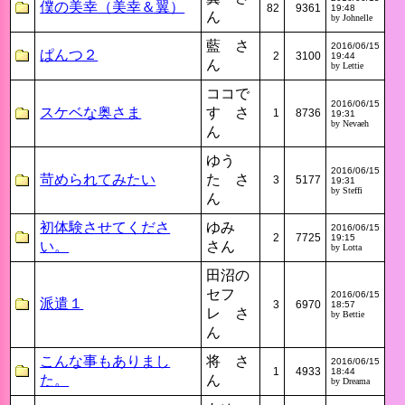
僕の美幸（美幸＆翼）
82
9361
19:48
ん
by Johnelle
藍 さ
2016/06/15
ぱんつ２
2
3100
19:44
ん
by Lettie
ココで
2016/06/15
スケベな奥さま
す さ
1
8736
19:31
by Nevaeh
ん
ゆう
2016/06/15
苛められてみたい
た さ
3
5177
19:31
by Steffi
ん
初体験させてくださ
ゆみ
2016/06/15
2
7725
19:15
い。
さん
by Lotta
田沼の
セフ
2016/06/15
派遣１
3
6970
18:57
レ さ
by Bettie
ん
こんな事もありまし
将 さ
2016/06/15
1
4933
18:44
た。
ん
by Dreama