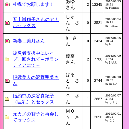
あゆ
2016/06/15
札幌でお願します！
2
12245
18:21
さん
by Florence
しゅ
五十嵐翔子さんのアナ
2016/05/24
ん さ
0
3521
19:21
ルセックス
by しゅん
ん
h さ
2016/04/25
新妻、美月さん
0
2424
18:24
ん
by h
被災者支援中にレイ
優奈
2016/03/09
プ、回されて～ボラン
2
7706
17:54
さん
by けんじ
ティアにて～
はる
眼鏡美人の沢野明美さ
2016/02/10
と さ
0
2744
18:32
ん
by はると
ん
婚約中の深谷真紀子
Ｇ さ
2016/02/07
1
2687
17:42
（巨乳）とセックス
ん
by しょう
ＭＯ
元カノの智子と再会し
2016/02/01
Ｎ さ
1
2050
18:01
てセックス
by こう
ん