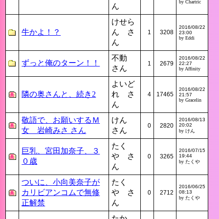
by Chartric
ん
けせら
2016/08/22
牛かよ！？
ん さ
1
3208
23:00
by Eddi
ん
不動
2016/08/22
ずっと俺のターン！！
1
2679
22:27
さん
by Affinity
よいど
2016/08/22
隣の奥さんと、続き2
れ さ
4
17465
21:57
by Gracelin
ん
敬語で、お願いするＭ
けん
2016/08/13
0
2820
20:02
女 岩崎みさ さん
さん
by けん
たく
巨乳、宮田加奈子、３
2016/07/15
や さ
0
3265
19:44
０歳
by たくや
ん
ついに、小向美奈子が
たく
2016/06/25
カリビアンコムで無修
や さ
0
2712
08:13
by たくや
正解禁
ん
たか