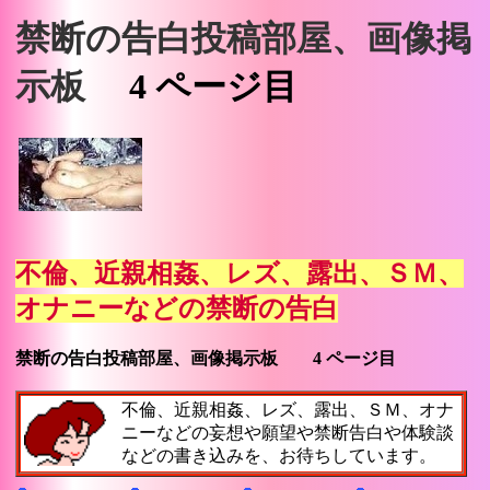
禁断の告白投稿部屋、画像掲
示板
4 ページ目
不倫、近親相姦、レズ、露出、ＳＭ、
オナニーなどの禁断の告白
禁断の告白投稿部屋、画像掲示板
4 ページ目
不倫、近親相姦、レズ、露出、ＳＭ、オナ
ニーなどの妄想や願望や禁断告白や体験談
などの書き込みを、お待ちしています。