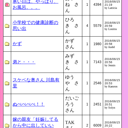
寒い日は、やっぱり、
2016/06/15
ね さ
1
4394
21:19
お風呂。。。
by Latricia
ん
ひろ
小学校での健康診断の
2016/06/15
き さ
4
5579
20:59
思い出
by Lonitra
ん
かず
2016/06/15
かず
1
1980
20:58
さん
by Audel
みず
2016/06/15
弟と・・・
き さ
1
7143
20:56
by Jennis
ん
ゆう
スケベな奥さん 川島有
2016/06/15
や さ
1
2546
20:53
里
by Kamron
ん
だいご
2016/06/15
ぬぺぺぺぺ！！
ろう
1
2451
20:51
by Solyn
さん
嫁の親友「妊娠してる
TAK
2016/06/15
から中に出していい
2
6009
20:22
さん