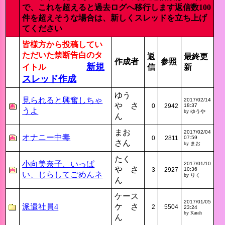
で、これを超えると過去ログへ移行します返信数100
件を超えそうな場合は、新しくスレッドを立ち上げ
てください
皆様方から投稿してい
ただいた禁断告白のタ
返
最終更
作成者
参照
新規
イトル
信
新
スレッド作成
ゆう
見られると興奮しちゃ
2017/02/14
や さ
0
2942
18:37
うよ
by ゆうや
ん
まお
2017/02/04
オナニー中毒
0
2811
07:59
さん
by まお
たく
小向美奈子、いっぱ
2017/01/10
や さ
3
2927
10:36
い、じらしてごめんネ
by りく
ん
ケース
2017/01/05
派遣社員4
ケ さ
2
5504
23:24
by Karah
ん