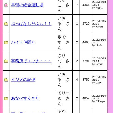
2016/06/18
早朝の総合運動場
こ さ
7
4341
15:36
by たかこ
ん
とお
2016/06/15
ぶっぱなしだふぃ！！
る さ
1
2720
22:38
by Kaeden
ん
歩で
2016/06/15
バイト仲間と
す さ
2
4463
22:26
by Lillah
ん
さり
2016/06/15
事務所でエッチ・・・
な さ
2
7791
22:24
by Dayana
ん
とお
2016/06/15
イジメの記憶
る さ
4
3759
21:39
by Daisy
ん
てりー
2016/06/15
あなべすくきた
ぬ さ
2
4052
21:21
by Dillanger
ん
あや