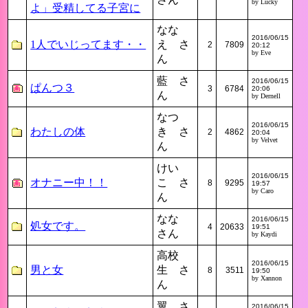
by Lucky
よ」受精してる子宮に
なな
2016/06/15
1人でいじってます・・
え さ
2
7809
20:12
by Eve
ん
藍 さ
2016/06/15
ぱんつ３
3
6784
20:06
ん
by Dernell
なつ
2016/06/15
わたしの体
き さ
2
4862
20:04
by Velvet
ん
けい
2016/06/15
オナニー中！！
こ さ
8
9295
19:57
by Caro
ん
なな
2016/06/15
処女です。
4
20633
19:51
さん
by Kaydi
高校
2016/06/15
男と女
生 さ
8
3511
19:50
by Xannon
ん
翼 さ
2016/06/15