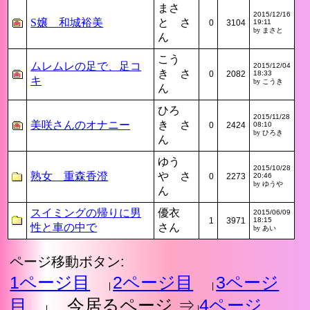
まさ
2015/12/16
S嬢 和城裕美
と さ
0
3104
19:11
by まさと
ん
こう
ムレムレの足で、足コ
2015/12/04
き さ
0
2082
18:33
キ
by こうき
ん
ひろ
2015/11/28
美咲さんのオナニー
き さ
0
2424
08:10
by ひろき
ん
ゆう
2015/10/28
熟女 重森香澄
や さ
0
2273
20:46
by ゆうや
ん
スイミングの帰りに男
優衣
2015/06/09
1
3971
18:15
性と車の中で
さん
by あい
ページ移動ボタン:
1ページ目
2ページ目
3ページ
|
|
目
今居るページ ⇒
4ページ
|
|